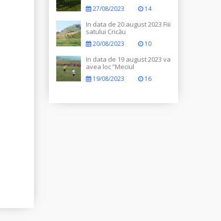
27/08/2023
14
In data de 20 august 2023 Fiii
satului Cricău
20/08/2023
10
In data de 19 august 2023 va
avea loc ”Meciul
Legendelor”
19/08/2023
16