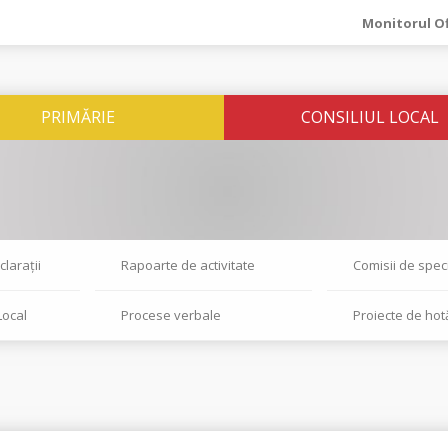
Monitorul Of
PRIMĂRIE
CONSILIUL LOCAL
larații
Rapoarte de activitate
Comisii de speci
Local
Procese verbale
Proiecte de hot