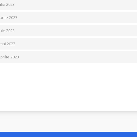
ulie 2023
iunie 2023
unie 2023
 mai 2023
aprilie 2023