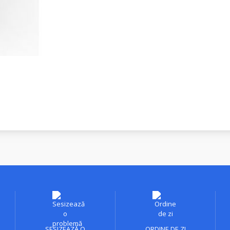
L
SESIZEAZĂ O
ORDINE DE ZI