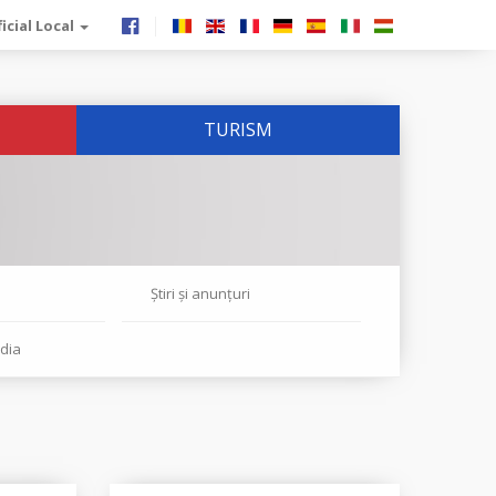
icial Local
TURISM
Știri și anunțuri
dia