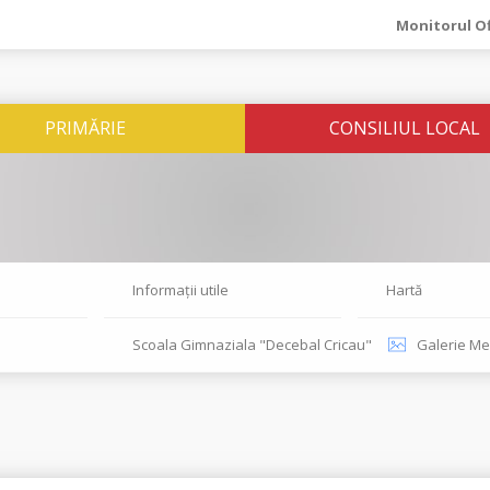
Monitorul Of
PRIMĂRIE
CONSILIUL LOCAL
Informații utile
Hartă
Scoala Gimnaziala "Decebal Cricau"
Galerie Me